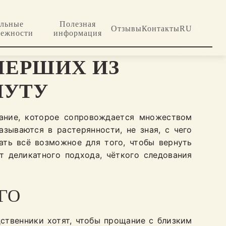
альные
Полезная
Отзывы
Контакты
RU
лежности
информация
МЕРШИХ ИЗ
НУТУ
ание, которое сопровождается множеством
зываются в растерянности, не зная, с чего
ать всё возможное для того, чтобы вернуть
 деликатного подхода, чёткого следования
ГО
ственники хотят, чтобы прощание с близким