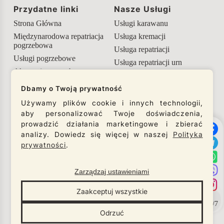
Przydatne linki
Nasze Usługi
Strona Główna
Usługi karawanu
Międzynarodowa repatriacja
Usługa kremacji
pogrzebowa
Usługa repatriacji
Usługi pogrzebowe
Usługa repatriacji urn
Akcesoria pogrzebowe
Przydatne informacje
Dbamy o Twoją prywatność
Używamy plików cookie i innych technologii,
Nasze media społecznościowe
aby personalizować Twoje doświadczenia,
prowadzić działania marketingowe i zbierać
Śledź nasze media społecznościowe i bądź na
analizy. Dowiedz się więcej w naszej
Polityka
bieżąco z aktualnościami naszej firmy.
prywatności
.
Zarządzaj ustawieniami
© Necro Lux 2026
Zaakceptuj wszystkie
All rights reserved
Designed by
Gren Studio
×
Preferencje plików cookie
Odrzuć