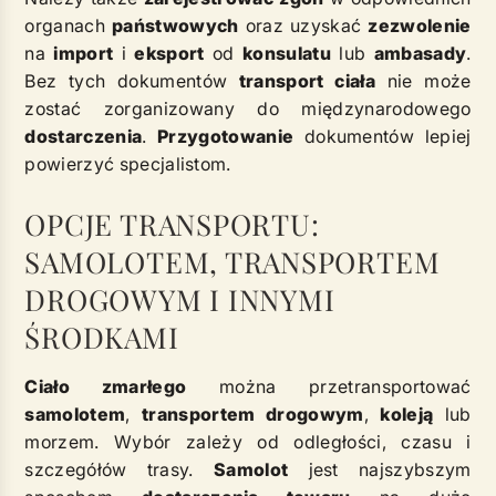
organach
państwowych
oraz uzyskać
zezwolenie
na
import
i
eksport
od
konsulatu
lub
ambasady
.
Bez tych dokumentów
transport ciała
nie może
zostać zorganizowany do międzynarodowego
dostarczenia
.
Przygotowanie
dokumentów lepiej
powierzyć specjalistom.
OPCJE TRANSPORTU:
SAMOLOTEM, TRANSPORTEM
DROGOWYM I INNYMI
ŚRODKAMI
Ciało zmarłego
można przetransportować
samolotem
,
transportem drogowym
,
koleją
lub
morzem. Wybór zależy od odległości, czasu i
szczegółów trasy.
Samolot
jest najszybszym