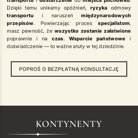
transportu
i
dostarczenie
do
miejsca pochówku
.
Dzięki temu unikamy opóźnień,
ryzyka
odmowy
transportu
i naruszeń
międzynarodowych
przepisów
. Powierzając proces
specjalistom
,
masz pewność, że
wszystko zostanie załatwione
poprawnie i na
czas
.
Wsparcie państwowe
i
doświadczenie — to ważne atuty w tej dziedzinie.
POPROŚ O BEZPŁATNĄ KONSULTACJĘ
KONTYNENTY