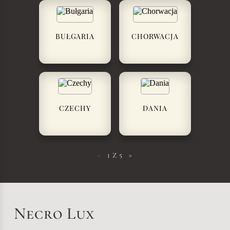
BUŁGARIA
CHORWACJA
CZECHY
DANIA
<
1
Z
5
>
Necro Lux