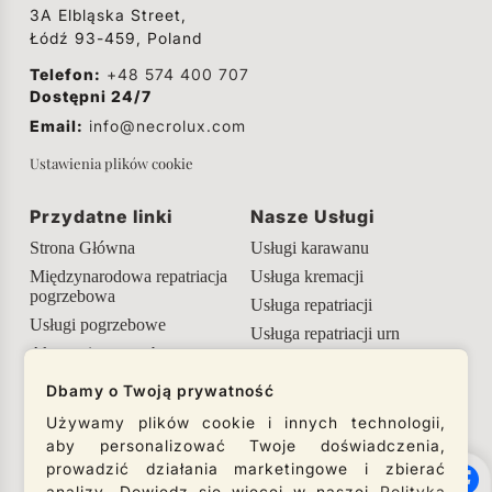
3A Elbląska Street,
Łódź 93-459, Poland
Telefon:
+48 574 400 707
Dostępni 24/7
Email:
info@necrolux.com
Ustawienia plików cookie
Przydatne linki
Nasze Usługi
Strona Główna
Usługi karawanu
Międzynarodowa repatriacja
Usługa kremacji
pogrzebowa
Usługa repatriacji
Usługi pogrzebowe
Usługa repatriacji urn
Akcesoria pogrzebowe
Przydatne informacje
Dbamy o Twoją prywatność
Używamy plików cookie i innych technologii,
Nasze media społecznościowe
aby personalizować Twoje doświadczenia,
prowadzić działania marketingowe i zbierać
Śledź nasze media społecznościowe i bądź na