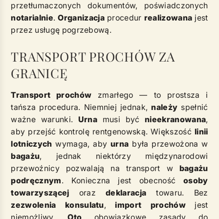
przetłumaczonych dokumentów, poświadczonych
notarialnie
.
Organizacja
procedur
realizowana
jest
przez usługę pogrzebową.
TRANSPORT PROCHÓW ZA
GRANICĘ
Transport prochów
zmarłego — to prostsza i
tańsza procedura. Niemniej jednak,
należy
spełnić
ważne warunki.
Urna
musi być
nieekranowana
,
aby przejść kontrolę rentgenowską. Większość
linii
lotniczych
wymaga, aby
urna
była przewożona w
bagażu
, jednak niektórzy międzynarodowi
przewoźnicy pozwalają na transport w
bagażu
podręcznym
. Konieczna jest obecność
osoby
towarzyszącej
oraz
deklaracja
towaru. Bez
zezwolenia
konsulatu
,
import
prochów
jest
niemożliwy.
Oto
obowiązkowe zasady do