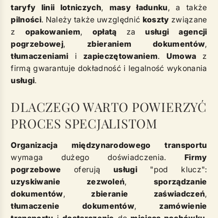
taryfy linii lotniczych
,
masy ładunku
, a także
pilności
. Należy także uwzględnić
koszty
związane
z
opakowaniem
,
opłatą
za
usługi
agencji
pogrzebowej
,
zbieraniem dokumentów
,
tłumaczeniami
i
zapieczętowaniem
.
Umowa
z
firmą gwarantuje dokładność i legalność wykonania
usługi
.
DLACZEGO WARTO POWIERZYĆ
PROCES SPECJALISTOM
Organizacja międzynarodowego transportu
wymaga dużego doświadczenia.
Firmy
pogrzebowe
oferują
usługi
"pod klucz":
uzyskiwanie zezwoleń
,
sporządzanie
dokumentów
,
zbieranie zaświadczeń
,
tłumaczenie
dokumentów
,
zamówienie