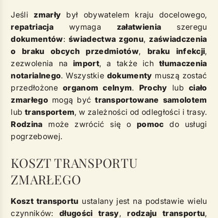
Jeśli
zmarły
był obywatelem kraju docelowego,
repatriacja
wymaga
załatwienia
szeregu
dokumentów
:
świadectwa zgonu
,
zaświadczenia
o braku obcych przedmiotów
,
braku infekcji
,
zezwolenia na
import
, a także ich
tłumaczenia
notarialnego
. Wszystkie
dokumenty
muszą zostać
przedłożone
organom celnym
.
Prochy
lub
ciało
zmarłego
mogą być
transportowane
samolotem
lub
transportem
, w zależności od odległości i trasy.
Rodzina
może zwrócić się o
pomoc
do usługi
pogrzebowej.
KOSZT TRANSPORTU
ZMARŁEGO
Koszt transportu
ustalany jest na podstawie wielu
czynników:
długości trasy
,
rodzaju transportu
,