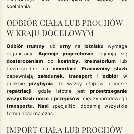
spełnienia.
ODBIÓR CIAŁA LUB PROCHÓW
W KRAJU DOCELOWYM
Odbiór trumny
lub
urny
na
lotnisku
wymaga
organizacji.
Agencje pogrzebowe
zajmują się
dostarczeniem
do
kostnicy
,
krematorium
lub
bezpośrednio na
cmentarz
.
Pracownicy służb
zapewniają
załadunek
,
transport
i
odbiór
w
punkcie
przybycia
. To ważny etap w procesie
repatriacji
, gdzie istotne jest
przestrzeganie
wszystkich norm
i
przepisów
międzynarodowego
transportu
.
Nasi
specjaliści dopełnią wszystkie
formalności na czas.
IMPORT CIAŁA LUB PROCHÓW