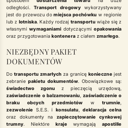
sposobem
dostarczenia towaru
na duże
odległości.
Transport drogowy
wykorzystywany
jest do przewozu do
miejsca pochówku
w regionie
lub z
lotniska
. Każdy rodzaj
transportu
wiąże się z
własnymi
wymaganiami
dotyczącymi
opakowania
oraz przygotowania
kontenera
z ciałem
zmarłego
.
NIEZBĘDNY PAKIET
DOKUMENTÓW
Do
transportu zmarłych
za granicę
konieczne
jest
zebranie
pakietu dokumentów
. Obowiązkowe są:
świadectwo zgonu
z pieczęcią urzędową,
zaświadczenie o balzamowaniu
,
zaświadczenie o
braku obcych przedmiotów
w
trumnie
,
zezwolenie
S.E.S. i
konsulatu
,
deklaracja celna
oraz dokumenty na
zapieczętowanie cynkowej
trumny
. Niektóre
kraje
wymagają
apostille