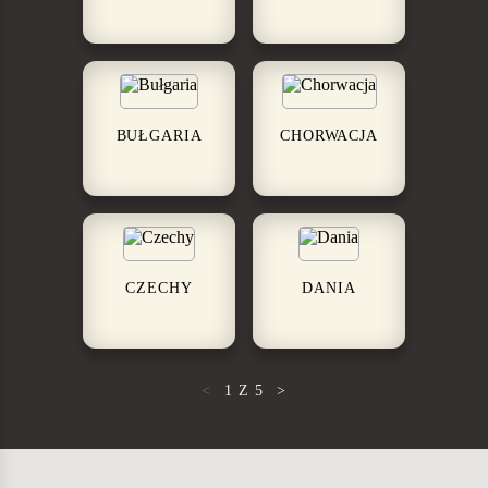
BUŁGARIA
CHORWACJA
CZECHY
DANIA
<
1
Z
5
>