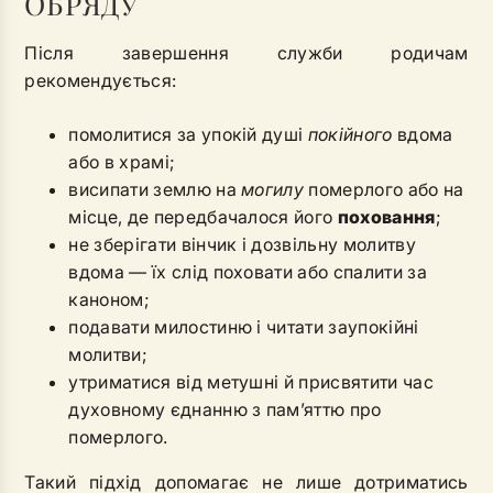
ОБРЯДУ
Після завершення служби родичам
рекомендується:
помолитися за упокій душі
покійного
вдома
або в храмі;
висипати землю на
могилу
померлого або на
місце, де передбачалося його
поховання
;
не зберігати вінчик і дозвільну молитву
вдома — їх слід поховати або спалити за
каноном;
подавати милостиню і читати заупокійні
молитви;
утриматися від метушні й присвятити час
духовному єднанню з пам’яттю про
померлого.
Такий підхід допомагає не лише дотриматись