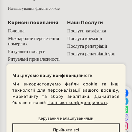
Налаштування файлів cookie
Корисні посилання
Наші Послуги
Головна
Послуги катафалка
Міжнародне перевезення
Послуга кремації
померлих
Послуга репатріації
Ритуальні послуги
Послуга репатріації урн
Ритуальні приналежності
Корисна інформація
Ми цінуємо вашу конфіденційність
Наші соціальні мережі
Ми використовуємо файли cookie та інші
технології для персоналізації вашого досвіду,
Слідкуйте за нами в соцмережах, щоб
маркетингу та збору аналітики. Дізнайтеся
отримувати останні новини від нашої компанії.
більше в нашій
Політика конфіденційності
.
Керування налаштуваннями
© Necro Lux 2026
Прийняти всі