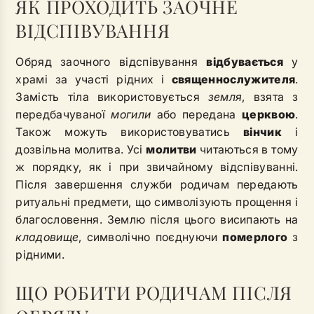
ЯК ПРОХОДИТЬ ЗАОЧНЕ
ВІДСПІВУВАННЯ
Обряд заочного відспівування
відбувається
у
храмі за участі рідних і
священнослужителя
.
Замість тіла використовується
земля
, взята з
передбачуваної
могили
або передана
церквою
.
Також можуть використовуватись
вінчик
і
дозвільна молитва. Усі
молитви
читаються в тому
ж порядку, як і при звичайному відспівуванні.
Після завершення служби родичам передають
ритуальні предмети, що символізують прощення і
благословення. Землю після цього висипають на
кладовище
, символічно поєднуючи
померлого
з
рідними.
ЩО РОБИТИ РОДИЧАМ ПІСЛЯ