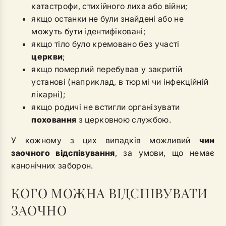
катастрофи, стихійного лиха або війни;
якщо останки не були знайдені або не
можуть бути ідентифіковані;
якщо тіло було кремовано без участі
церкви
;
якщо померлий перебував у закритій
установі (наприклад, в тюрмі чи інфекційній
лікарні);
якщо родичі не встигли організувати
поховання
з церковною службою.
У кожному з цих випадків можливий
чин
заочного відспівування
, за умови, що немає
канонічних заборон.
КОГО МОЖНА ВІДСПІВУВАТИ
ЗАОЧНО