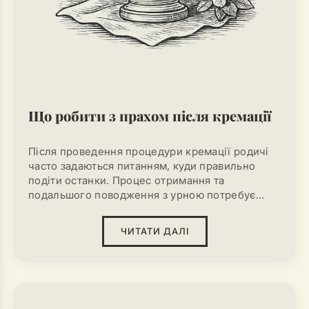
Що робити з прахом після кремації
Після проведення процедури кремації родичі
часто задаються питанням, куди правильно
подіти останки. Процес отримання та
подальшого поводження з урною потребує
знання певних нюансів. Щоб не помилитися і не
втратити прах, необхідно заздалегідь розуміти,
ЧИТАТИ ДАЛІ
які дії слід вжити. У цій статті ви дізнаєтеся, як
можна поховати урну з прахом, які документи
потрібні, де можна зберігати посудину з
останками та в які строки її потрібно забрати з
крематорію.