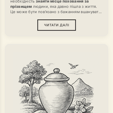
необхідність
знайти місце поховання за
прізвищем
людини, яка давно пішла з життя.
Це може бути пов’язано з бажанням вшанувати
пам’ять, дізнатися більше про свої корені або
встановити місце поховання для догляду за
ЧИТАТИ ДАЛІ
могилою. Пошук, на перший погляд, може
здатися простим, але на практиці він часто
перетворюється на тривалий процес. Особливо
це актуально, якщо документи були втрачені
або кладовище не веде електронний архів.