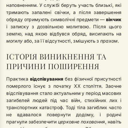
наповненням. У службі беруть участь близькі, які
тримають запалені свічки, а після завершення
обряду отримують символічні предмети —
вінчик
і записку з дозвільною молитвою. Після цього
землю, над якою відбувся обряд, висипають на
могилу
або, за її відсутності, змішують з
прахом
.
ІСТОРІЯ ВИНИКНЕННЯ ТА
ПРИЧИНИ ПОШИРЕННЯ
Практика
відспівування
без фізичної присутності
померлого існує з початку XX століття. Заочне
відспівування стало актуальним у період масових
загибелей людей під час війн, стихійних лих і
транспортних катастроф. Тоді тіла загиблих часто
не вдавалося повернути додому, і родичі
прагнули забезпечити
церковне поховання
, навіть