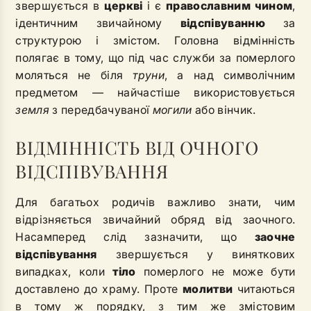
звершується в
церкві
і є
православним чином
,
ідентичним звичайному
відспівуванню
за
структурою і змістом. Головна відмінність
полягає в тому, що під час служби за померлого
моляться не біля
труни
, а над символічним
предметом — найчастіше використовується
земля
з передбачуваної
могили
або вінчик.
ВІДМІННІСТЬ ВІД ОЧНОГО
ВІДСПІВУВАННЯ
Для багатьох родичів важливо знати, чим
відрізняється звичайний обряд від заочного.
Насамперед слід зазначити, що
заочне
відспівування
звершується у виняткових
випадках, коли
тіло
померлого не може бути
доставлено до храму. Проте
молитви
читаються
в тому ж порядку, з тим же змістовим