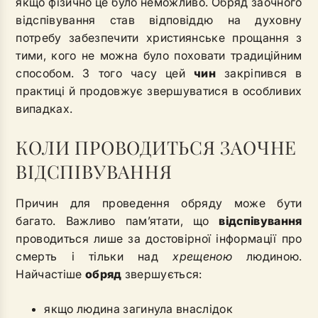
якщо фізично це було неможливо. Обряд заочного
відспівування став відповіддю на духовну
потребу забезпечити християнське прощання з
тими, кого не можна було поховати традиційним
способом. З того часу цей
чин
закріпився в
практиці й продовжує звершуватися в особливих
випадках.
КОЛИ ПРОВОДИТЬСЯ ЗАОЧНЕ
ВІДСПІВУВАННЯ
Причин для проведення обряду може бути
багато. Важливо пам’ятати, що
відспівування
проводиться лише за достовірної інформації про
смерть і тільки над
хрещеною
людиною.
Найчастіше
обряд
звершується:
якщо людина загинула внаслідок