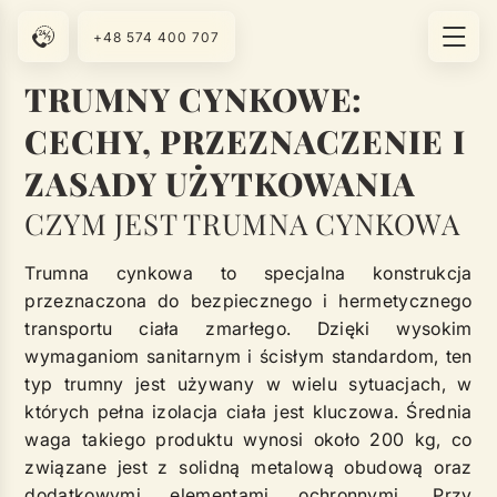
+48 574 400 707
TRUMNY CYNKOWE:
CECHY, PRZEZNACZENIE I
ZASADY UŻYTKOWANIA
CZYM JEST TRUMNA CYNKOWA
Trumna cynkowa to specjalna konstrukcja
przeznaczona do bezpiecznego i hermetycznego
transportu ciała zmarłego. Dzięki wysokim
wymaganiom sanitarnym i ścisłym standardom, ten
typ trumny jest używany w wielu sytuacjach, w
których pełna izolacja ciała jest kluczowa. Średnia
waga takiego produktu wynosi około 200 kg, co
związane jest z solidną metalową obudową oraz
dodatkowymi elementami ochronnymi. Przy