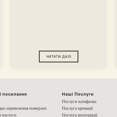
утрати. У такі моменти слова на вінку
стають останнім посланням, зверненим до
покійного. Правильно підібраний текст
допомагає не лише висловити скорботу, а
й зберегти пам’ять про дорогу людину
назавжди.
ЧИТАТИ ДАЛІ
і посилання
Наші Послуги
Послуги катафалка
не перевезення померлих
Послуга кремації
і послуги
Послуга репатріації