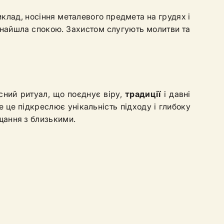
клад, носіння металевого предмета на грудях і
 знайшла спокою. Захистом слугують молитви та
сний ритуал, що поєднує віру,
традиції
і давні
 це підкреслює унікальність підходу і глибоку
щання з близькими.