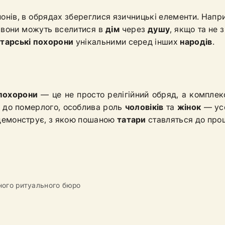
онів, в обрядах збереглися язичницькі елементи. Напри
 вони можуть вселитися в
дім
через
душу
, якщо та не
тарські
похорони
унікальними серед інших
народів
.
похорони
— це не просто релігійний обряд, а комплек
а до померлого, особлива роль
чоловіків
та
жінок
— усе
д демонструє, з якою пошаною
татари
ставляться до про
ного ритуального бюро