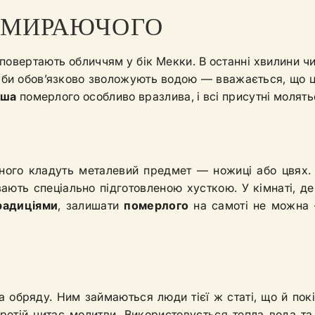
ОМИРАЮЧОГО
 повертають обличчям у бік Мекки. В останні хвилини ч
Губи обов’язково зволожують водою — вважається, що 
уша
померлого особливо вразлива, і всі присутні молятьс
ного кладуть металевий предмет — ножиці або цвях. 
ають спеціально підготовленою хусткою. У кімнаті, де
радиціями
, залишати
померлого
на самоті не можна 
 обряду. Ним займаються люди тієї ж статі, що й покі
третій читає молитви. Використовується тепла вода та 