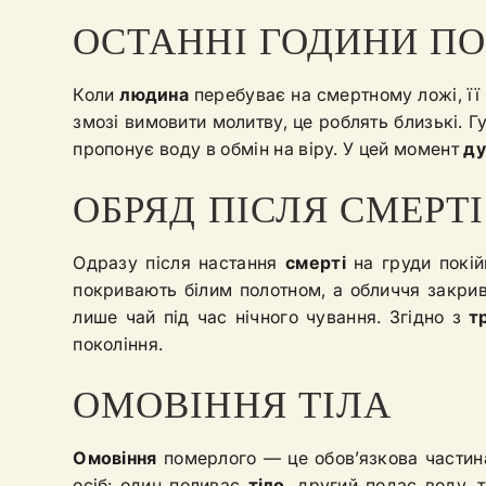
ОСТАННІ ГОДИНИ П
Коли
людина
перебуває на смертному ложі, її
змозі вимовити молитву, це роблять близькі. 
пропонує воду в обмін на віру. У цей момент
д
ОБРЯД ПІСЛЯ СМЕРТІ
Одразу після настання
смерті
на груди покій
покривають білим полотном, а обличчя закрив
лише чай під час нічного чування. Згідно з
т
покоління.
ОМОВІННЯ ТІЛА
Омовіння
померлого — це обов’язкова частина
осіб: один поливає
тіло
, другий подає воду, 