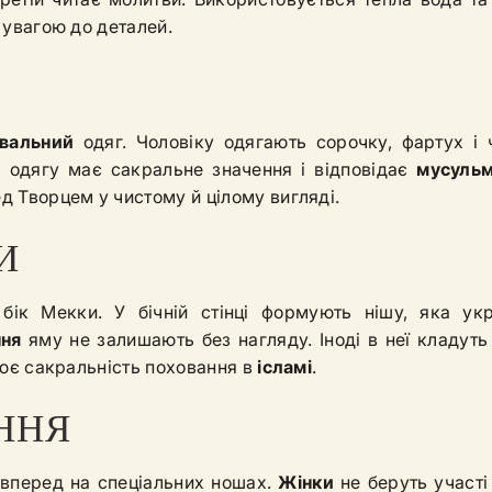
і увагою до деталей.
вальний
одяг. Чоловіку одягають сорочку, фартух і 
 одягу має сакральне значення і відповідає
мусуль
ед Творцем у чистому й цілому вигляді.
И
ік Мекки. У бічній стінці формують нішу, яка укр
ння
яму не залишають без нагляду. Іноді в неї кладуть
лює сакральність поховання в
ісламі
.
ННЯ
вперед на спеціальних ношах.
Жінки
не беруть участі