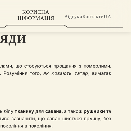
КОРИСНА
Відгуки
Контакти
UA
ІНФОРМАЦІЯ
РЯДИ
лами, що стосуються прощання з померлими.
. Розуміння того,
як ховають татар
, вимагає
ь білу
тканину
для
савана
, а також
рушники
та
ливо зазначити, що саван шиється вручну, без
покоління в покоління.