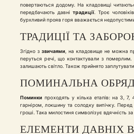
повертаються додому. На кладовищі читають
передбачають давні
традиції
. Троє чоловік
бурхливий прояв горя вважається недопустим
ТРАДИЦІЇ ТА ЗАБОРО
Згідно з
звичаями
, на кладовище не можна п
перуться речі, що контактували з померлим
залишають світло. Також прийнято заплутувати
ПОМИНАЛЬНА ОБРЯД
Поминки
проходять у кілька етапів: на 3, 7,
гарніром, локшину та солодку випічку. Перед
гроші. Така милостиня символізує вдячність за
ЕЛЕМЕНТИ ДАВНІХ В