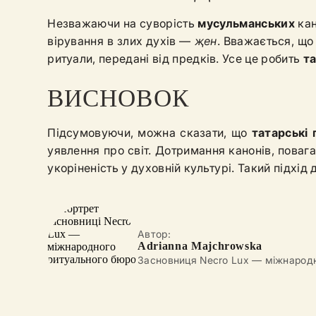
Незважаючи на суворість
мусульманських
кан
вірування в злих духів —
җен
. Вважається, що
ритуали, передані від предків. Усе це робить
та
ВИСНОВОК
Підсумовуючи, можна сказати, що
татарські
уявлення про світ. Дотримання канонів, поваг
укоріненість у духовній культурі. Такий підхі
Автор:
Adrianna Majchrowska
Засновниця Necro Lux — міжнарод