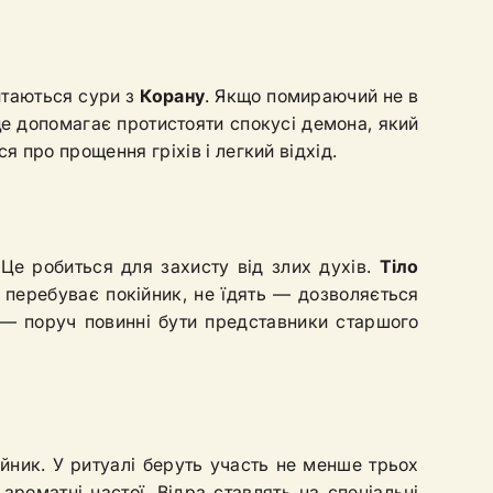
итаються сури з
Корану
. Якщо помираючий не в
це допомагає протистояти спокусі демона, який
я про прощення гріхів і легкий відхід.
Це робиться для захисту від злих духів.
Тіло
 перебуває покійник, не їдять — дозволяється
— поруч повинні бути представники старшого
йник. У ритуалі беруть участь не менше трьох
ароматні настої. Відра ставлять на спеціальні