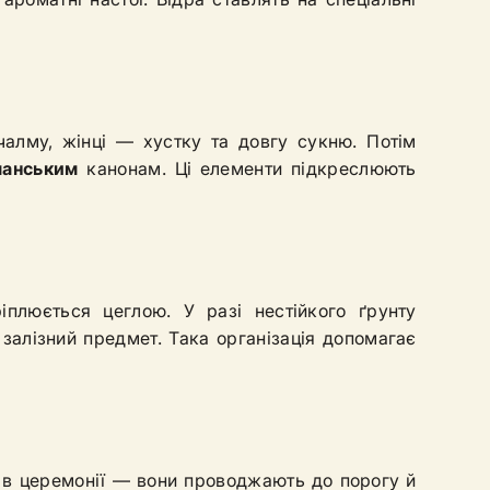
чалму, жінці — хустку та довгу сукню. Потім
манським
канонам. Ці елементи підкреслюють
іплюється цеглою. У разі нестійкого ґрунту
 залізний предмет. Така організація допомагає
 в церемонії — вони проводжають до порогу й