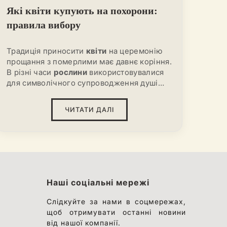
Які квіти купують на похорони:
правила вибору
Традиція приносити
квіти
на церемонію
прощання з померлими має давнє коріння.
В різні часи
рослини
використовувалися
для символічного супроводження душі
померлого
в інший світ. Сьогодні
букети
виражають найрізноманітніші емоції —
ЧИТАТИ ДАЛІ
скорботу, повагу, любов і подяку.
Правильний
вибір
квітів
важливий не
тільки за етикетом, але й для того, щоб
відобразити глибоке ставлення до
померлого.
Наші соціальні мережі
Слідкуйте за нами в соцмережах,
щоб отримувати останні новини
від нашої компанії.