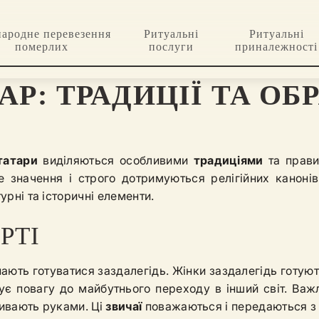
ародне перевезення
Ритуальні
Ритуальні
померлих
послуги
приналежності
АР: ТРАДИЦІЇ ТА ОБ
татари
виділяються особливими
традиціями
та прави
 значення і строго дотримуються релігійних канонів
урні та історичні елементи.
РТІ
ають готуватися заздалегідь. Жінки заздалегідь готуют
ує повагу до майбутнього переходу в інший світ. Важ
ривають руками. Ці
звичаї
поважаються і передаються з 