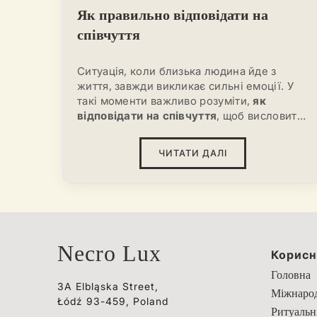
Як правильно відповідати на
співчуття
Ситуація, коли близька людина йде з
життя, завжди викликає сильні емоції. У
такі моменти важливо розуміти,
як
відповідати на співчуття
, щоб висловити
подяку. Люди щиро хочуть підтримати у
важку хвилину, і від того, як буде
ЧИТАТИ ДАЛІ
побудована відповідь, багато в чому
залежить атмосфера спілкування.
Necro Lux
Корисн
Головна
3A Elbląska Street,
Міжнарод
Łódź 93-459, Poland
Ритуальн