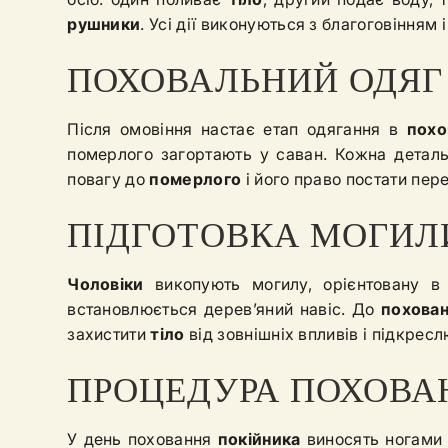
рушники
. Усі дії виконуються з благоговінням 
ПОХОВАЛЬНИЙ ОДЯГ
Після омовіння настає етап одягання в
похо
померлого загортають у саван. Кожна деталь
повагу до
померлого
і його право постати пер
ПІДГОТОВКА МОГИЛ
Чоловіки
викопують могилу, орієнтовану в б
встановлюється дерев’яний навіс. До
похова
захистити
тіло
від зовнішніх впливів і підкрес
ПРОЦЕДУРА ПОХОВА
У день поховання
покійника
виносять ногами 