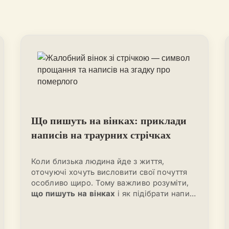
Що пишуть на вінках: приклади
написів на траурних стрічках
Коли близька людина йде з життя,
оточуючі хочуть висловити свої почуття
особливо щиро. Тому важливо розуміти,
що пишуть на вінках
і як підібрати напис,
який передасть всю глибину втрати.
Написи на траурних стрічках допомагають
виявити повагу, любов, вдячність або біль