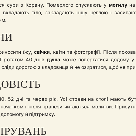
ся сури з Корану. Померлого опускають у
могилу
на 
ів вкладають тіло, закладають нішу цеглою і засипа
им.
НИ
риносити їжу,
свічки
, квіти та фотографії. Після похо
. Протягом 40 днів
душа
може повертатися додому у ви
 сліди дорогою з кладовища й не озиратися, щоб не при
ОВІСТЬ
 40, 52 дні та через рік. Усі страви на столі мають б
 початком і після трапези читаються молитви. Прису
 допомогу й підтримку.
ІРУВАНЬ