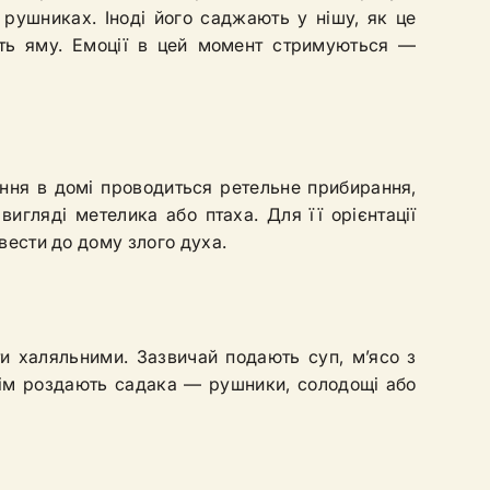
рушниках. Іноді його саджають у нішу, як це
ють яму. Емоції в цей момент стримуються —
вання в домі проводиться ретельне прибирання,
гляді метелика або птаха. Для її орієнтації
вести до дому злого духа.
ути халяльними. Зазвичай подають суп, м’ясо з
тнім роздають садака — рушники, солодощі або