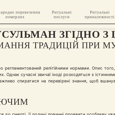
ародне перевезення
Ритуальні
Ритуальні
померлих
послуги
приналежності
УСУЛЬМАН ЗГІДНО З
МАННЯ ТРАДИЦІЙ ПРИ 
о регламентований релігійними нормами. Опис того,
них. Однак сучасні звичаї іноді розходяться з істин
ажливо спиратися на перевірені знання, щоб вшанув
АЮЧИМ
 до смерті, її родичі повинні проявити особливу ув