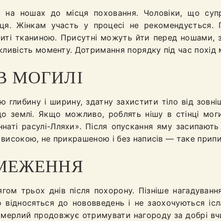
ь на ношах до місця поховання. Чоловіки, що суп
ця. Жінкам участь у процесі не рекомендується. П
риті тканиною. Присутні можуть йти перед ношами, з
ивість моменту. Дотримання порядку під час похід м
В МОГИЛІ
 глибину і ширину, здатну захистити тіло від зовніш
 землі. Якщо можливо, роблять нішу в стінці моги
уннаті расулі-Лляхи». Після опускання яму засипают
 високою, не прикрашеною і без написів — таке прип
БМЕЖЕННЯ
гом трьох днів після похорону. Пізніше нагадуван
о відносяться до нововведень і не заохочуються і
мі померлий продовжує отримувати нагороду за добрі вч