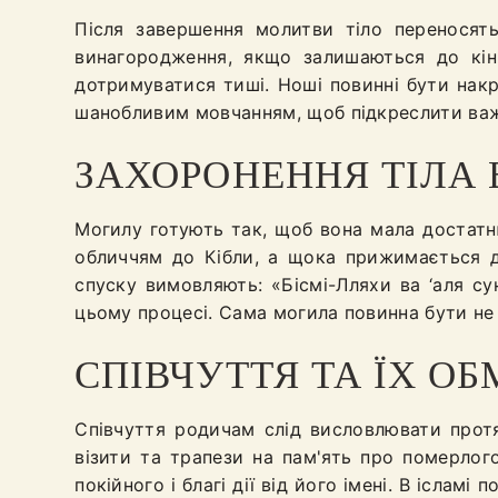
Після завершення молитви тіло переносят
винагородження, якщо залишаються до кін
дотримуватися тиші. Ноші повинні бути нак
шанобливим мовчанням, щоб підкреслити важл
ЗАХОРОНЕННЯ ТІЛА 
Могилу готують так, щоб вона мала достатню
обличчям до Кібли, а щока прижимається до
спуску вимовляють: «Бісмі-Лляхи ва ‘аля с
цьому процесі. Сама могила повинна бути не
СПІВЧУТТЯ ТА ЇХ О
Співчуття родичам слід висловлювати протя
візити та трапези на пам'ять про померлог
покійного і благі дії від його імені. В ісла