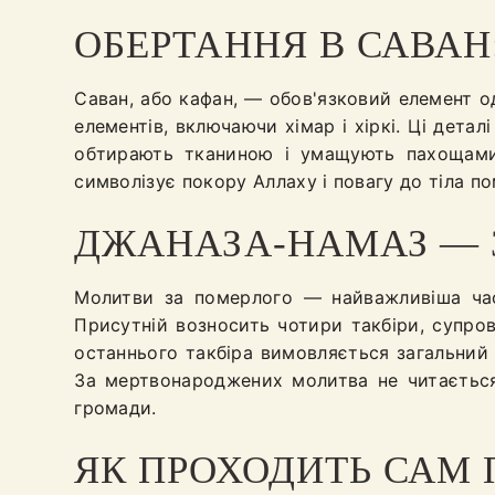
ОБЕРТАННЯ В САВАН
Саван, або кафан, — обов'язковий елемент од
елементів, включаючи хімар і хіркі. Ці детал
обтирають тканиною і умащують пахощами.
символізує покору Аллаху і повагу до тіла п
ДЖАНАЗА-НАМАЗ — 
Молитви за померлого — найважливіша час
Присутній возносить чотири такбіри, супро
останнього такбіра вимовляється загальний 
За мертвонароджених молитва не читається
громади.
ЯК ПРОХОДИТЬ САМ