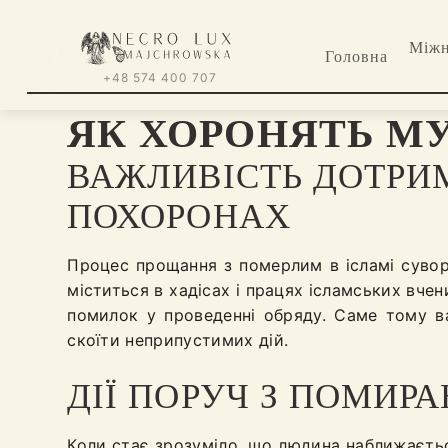
Міжн
Головна
+48 574 400 707
ЯК ХОРОНЯТЬ М
ВАЖЛИВІСТЬ ДОТРИ
ПОХОРОНАХ
Процес прощання з померлим в ісламі сувор
міститься в хадісах і працях ісламських вче
помилок у проведенні обряду. Саме тому в
скоїти неприпустимих дій.
ДІЇ ПОРУЧ З ПОМИР
Коли стає зрозуміло, що людина наближається