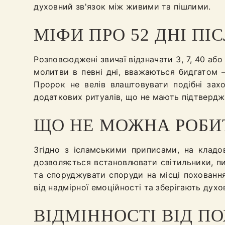
духовний зв'язок між живими та пішлими.
МІФИ ПРО 52 ДНІ ПІ
Розповсюджені звичаї відзначати 3, 7, 40 або 
молитви в певні дні, вважаються бидгатом 
Пророк не велів влаштовувати подібні захо
додаткових ритуалів, що не мають підтвердже
ЩО НЕ МОЖНА РОБИ
Згідно з ісламськими приписами, на кладо
дозволяється встановлювати світильники, п
та споруджувати споруди на місці похованн
від надмірної емоційності та зберігають духо
ВІДМІННОСТІ ВІД П