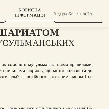
КОРИСНА
Відгуки
Контакти
UA
ІНФОРМАЦІЯ
 ШАРИАТОМ
МУСУЛЬМАНСЬКИХ
 як хоронять мусульман за всіма правилами,
ними приписами шариату, що може призвести до
ати пам'ять покійного належним чином і не
агу. Помираючого слід покласти на правий бік