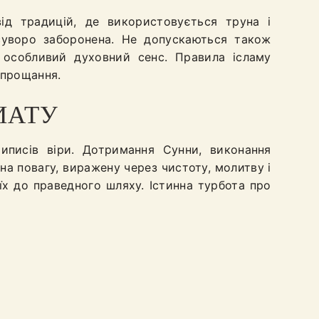
від традицій, де використовується труна і
 суворо заборонена. Не допускаються також
особливий духовний сенс. Правила ісламу
 прощання.
ИАТУ
иписів віри. Дотримання Сунни, виконання
а повагу, виражену через чистоту, молитву і
х до праведного шляху. Істинна турбота про