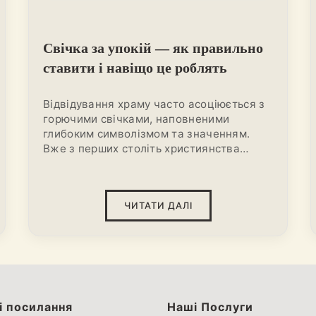
Свічка за упокій — як правильно
ставити і навіщо це роблять
Відвідування храму часто асоціюється з
горючими свічками, наповненими
глибоким символізмом та значенням.
Вже з перших століть християнства
віруючі використовували свічки не тільки
як джерело освітлення, а й як прояв віри.
Відомо, що в катакомбах та інших темних
ЧИТАТИ ДАЛІ
місцях перші християни запалювали
свічки для молитви і богослужінь. Саме
тому, навіть зараз,
свічки
продовжують
виконувати як символічну, так і духовну
функцію.
і посилання
Наші Послуги