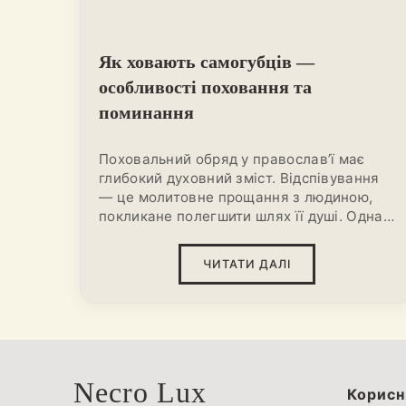
Як ховають самогубців —
особливості поховання та
поминання
Поховальний обряд у православ’ї має
глибокий духовний зміст. Відспівування
— це молитовне прощання з людиною,
покликане полегшити шлях її душі. Однак
питання
як ховають самогубців
продовжує викликати чимало суперечок.
ЧИТАТИ ДАЛІ
Самогубство заперечується церквою,
адже вважається тяжким порушенням
Божої волі. Родичам важливо знати, які
дії допустимі, а які — категорично
заборонені. Адже неправильний підхід
може не лише не допомогти душі
Necro Lux
померлого, але й стати причиною
Корисн