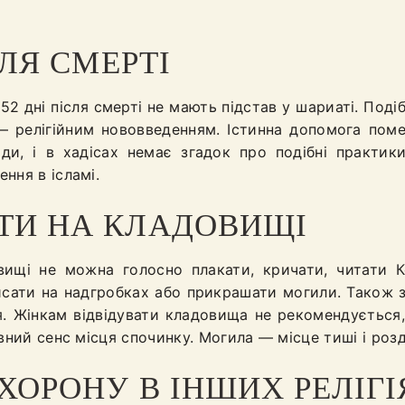
СЛЯ СМЕРТІ
52 дні після смерті не мають підстав у шариаті. Поді
— релігійним нововведенням. Істинна допомога поме
ди, і в хадісах немає згадок про подібні практик
ння в ісламі.
ТИ НА КЛАДОВИЩІ
вищі не можна голосно плакати, кричати, читати К
исати на надгробках або прикрашати могили. Також з
я. Жінкам відвідувати кладовища не рекомендується
вний сенс місця спочинку. Могила — місце тиші і розд
ОХОРОНУ В ІНШИХ РЕЛІГІ