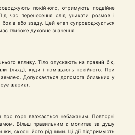
роводжують покійного, отримують подвійне
ід час перенесення слід уникати розмов і
 боків або ззаду. Цей етап супроводжується
ає глибоке духовне значення.
нього впливу. Тіло опускають на правий бік,
ли (ляхд), куди і поміщають покійного. При
ь землею. Допускається допомога близьких у
исує шариат.
ня про горе вважається небажаним. Повторні
сламом. Більш правильним є молитва за душу
инки, скоєні його рідними. Ці дії підтримують