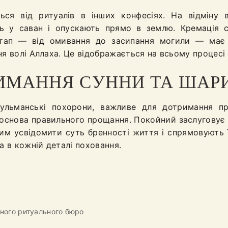
ься від ритуалів в інших конфесіях. На відміну 
ють у саван і опускають прямо в землю. Кремація
етап — від омивання до засипання могили — має 
ня волі Аллаха. Це відображається на всьому процесі
ИМАННЯ СУННИ ТА ШАР
ульманські похорони, важливе для дотримання пр
 основа правильного прощання. Покойний заслуговує н
им усвідомити суть бренності життя і спрямовують ї
 в кожній деталі поховання.
ного ритуального бюро