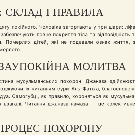
: СКЛАД І ПРАВИЛА
ягу покійного. Чоловіка загортають у три шари: ліфаф
і забезпечують повне покриття тіла та відповідність
 Померлих дітей, які не подавали ознак життя, з
омерлого.
ЗАУПОКІЙНА МОЛИТВА
тина мусульманських похорон. Джаназа здійснюєтьс
воджуючи їх читанням сури Аль-Фатіха, благословен
дуа. Самогубці, як правило, хороняться як мусульма
 взагалі. Читання джаназа-намаза — це колективне 
 ПРОЦЕС ПОХОРОНУ