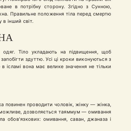
ване в потрібну сторону. Згідно з Сунною,
жна. Правильне положення тіла перед смертю
 в інший світ.
НА
ь одяг. Тіло укладають на підвищення, щоб
запобігти здуттю. Усі ці кроки виконуються з
в ісламі вона має велике значення не тільки
а повинен проводити чоловік, жінку — жінка,
неможливе, дозволяється таяммум — омивання
а обов'язкових: омивання, саван, джаназа і