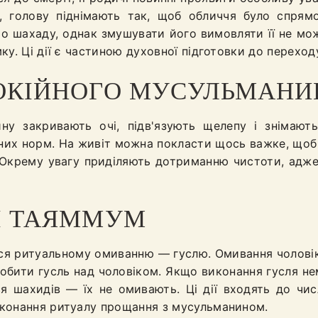
 голову піднімають так, щоб обличчя було спрямо
 шахаду, однак змушувати його вимовляти її не мо
у. Ці дії є частиною духовної підготовки до переходу
ПОКІЙНОГО МУСУЛЬМАНИ
ну закривають очі, підв'язують щелепу і знімают
ьних норм. На живіт можна покласти щось важке, щоб 
Окрему увагу приділяють дотриманню чистоти, адже 
 І ТАЯММУМ
ся ритуальному омиванню — гуслю. Омивання чоловік
робити гусль над чоловіком. Якщо виконання гусля 
 шахидів — їх не омивають. Ці дії входять до числ
иконання ритуалу прощання з мусульманином.