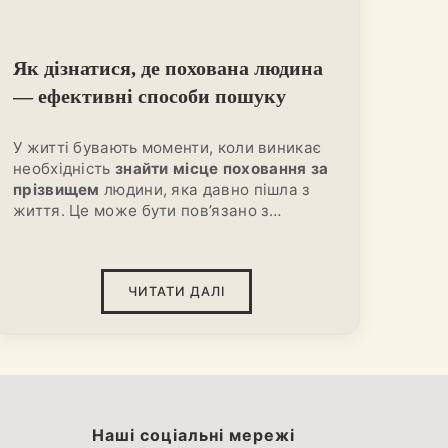
Як дізнатися, де похована людина
— ефективні способи пошуку
У житті бувають моменти, коли виникає
необхідність
знайти місце поховання за
прізвищем
людини, яка давно пішла з
життя. Це може бути пов’язано з
бажанням вшанувати пам’ять, дізнатися
більше про свої корені або встановити
місце поховання для догляду за
ЧИТАТИ ДАЛІ
могилою. Пошук, на перший погляд, може
здатися простим, але на практиці він
часто перетворюється на тривалий
процес. Особливо це актуально, якщо
документи були втрачені або кладовище
не веде електронний архів.
Наші соціальні мережі