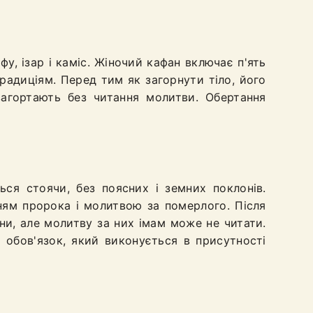
у, ізар і каміс. Жіночий кафан включає п'ять
 традиціям. Перед тим як загорнути тіло, його
агортають без читання молитви. Обертання
я стоячи, без поясних і земних поклонів.
ням пророка і молитвою за померлого. Після
ни, але молитву за них імам може не читати.
обов'язок, який виконується в присутності