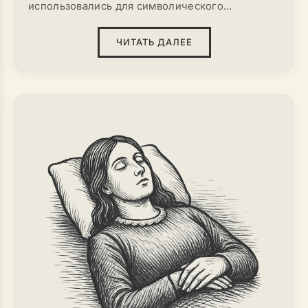
использовались для символического
сопровождения души
усопшего
в иной мир.
Сегодня
букеты
выражают самые разные
ЧИТАТЬ ДАЛЕЕ
эмоции - скорбь, уважение, любовь и
благодарность. Правильно
выбрать
цветы
важно не только по этикету, но и для того,
чтобы отразить глубокое отношение к
умершему.