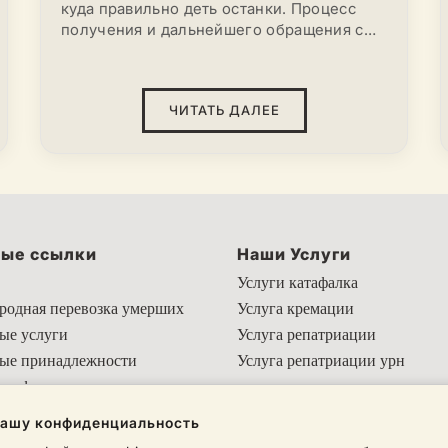
куда правильно деть останки. Процесс
получения и дальнейшего обращения с
урной требует знания определённых
нюансов. Чтобы не ошибиться и не
потерять прах, необходимо заранее
ЧИТАТЬ ДАЛЕЕ
понимать, какие действия предстоит
предпринять. В этой статье вы узнаете,
как можно захоронить урну с прахом,
какие документы потребуются, где можно
хранить сосуд с останками и в какие
сроки нужно забрать его из крематория.
ые ссылки
Наши Услуги
Услуги катафалка
одная перевозка умерших
Услуга кремации
ые услуги
Услуга репатриации
ые принадлежности
Услуга репатриации урн
 информация
ашу конфиденциальность