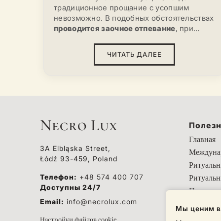
традиционное прощание с усопшим
невозможно. В подобных обстоятельствах
проводится заочное отпевание
, при
котором отсутствует
тело умершего
. Этот
обряд совершается в
церкви
и
ЧИТАТЬ ДАЛЕЕ
представляет собой
православный чин
,
идентичный обычному
отпеванию
по
структуре и смыслу. Главное отличие
состоит в том, что во время службы над
умершим молятся не возле
гроба
, а над
символическим предметом — чаще всего
Necro Lux
используется
земля
с предполагаемой
Полезн
могилы
или венчик.
Главная
3A Elbląska Street,
Междунар
Łódź 93-459, Poland
Ритуальн
Телефон:
+48 574 400 707
Ритуальн
Доступны 24/7
Полезная
Email:
info@necrolux.com
Мы ценим в
Настройки файлов cookie