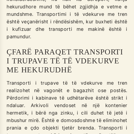
hekurudhore mund të bëhet zgjidhja e vetme e
mundshme. Transportimi i të vdekurve me tren
është veçanërisht i rëndësishëm, kur buxheti është
i kufizuar dhe transporti me makinë është i
pamundur.
ÇFARË PARAQET TRANSPORTI
I TRUPAVE TË TË VDEKURVE
ME HEKURUDHË
Transporti i trupave të të vdekurve me tren
realizohet në vagonët e bagazhit ose postës.
Përdorimi i kabinave të udhëtarëve është strikt i
ndaluar. Arkivoli vendoset në një kontenier
hermetik, i bërë nga zinku, i cili duhet të jetë i
mbushur mirë. Është e domosdoshme të eliminohet
prania e çdo objekti tjetër brenda. Transporti i