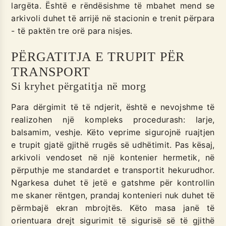
largëta. Është e rëndësishme të mbahet mend se
arkivoli duhet të arrijë në stacionin e trenit përpara
- të paktën tre orë para nisjes.
PËRGATITJA E TRUPIT PËR
TRANSPORT
Si kryhet përgatitja në morg
Para dërgimit të të ndjerit, është e nevojshme të
realizohen një kompleks procedurash: larje,
balsamim, veshje. Këto veprime sigurojnë ruajtjen
e trupit gjatë gjithë rrugës së udhëtimit. Pas kësaj,
arkivoli vendoset në një kontenier hermetik, në
përputhje me standardet e transportit hekurudhor.
Ngarkesa duhet të jetë e gatshme për kontrollin
me skaner rëntgen, prandaj kontenieri nuk duhet të
përmbajë ekran mbrojtës. Këto masa janë të
orientuara drejt sigurimit të sigurisë së të gjithë