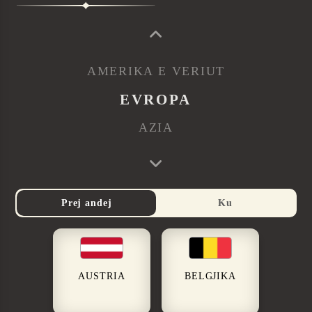
AMERIKA E VERIUT
EVROPA
AZIA
Prej andej
Ku
AUSTRIA
BELGJIKA