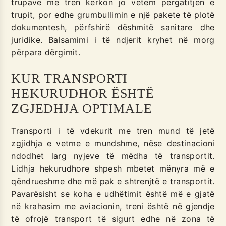
trupave me tren kërkon jo vetëm përgatitjen e
trupit, por edhe grumbullimin e një pakete të plotë
dokumentesh, përfshirë dëshmitë sanitare dhe
juridike. Balsamimi i të ndjerit kryhet në morg
përpara dërgimit.
KUR TRANSPORTI
HEKURUDHOR ËSHTË
ZGJEDHJA OPTIMALE
Transporti i të vdekurit me tren mund të jetë
zgjidhja e vetme e mundshme, nëse destinacioni
ndodhet larg nyjeve të mëdha të transportit.
Lidhja hekurudhore shpesh mbetet mënyra më e
qëndrueshme dhe më pak e shtrenjtë e transportit.
Pavarësisht se koha e udhëtimit është më e gjatë
në krahasim me aviacionin, treni është në gjendje
të ofrojë transport të sigurt edhe në zona të