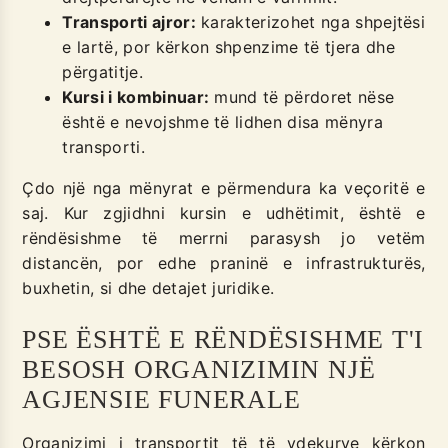
Transporti ajror:
karakterizohet nga shpejtësi
e lartë, por kërkon shpenzime të tjera dhe
përgatitje.
Kursi i kombinuar:
mund të përdoret nëse
është e nevojshme të lidhen disa mënyra
transporti.
Çdo një nga mënyrat e përmendura ka veçoritë e
saj. Kur zgjidhni kursin e udhëtimit, është e
rëndësishme të merrni parasysh jo vetëm
distancën, por edhe praninë e infrastrukturës,
buxhetin, si dhe detajet juridike.
PSE ËSHTË E RËNDËSISHME T'I
BESOSH ORGANIZIMIN NJË
AGJENSIE FUNERALE
Organizimi i transportit të të vdekurve kërkon