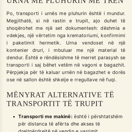
URNA ME PLUHURIN ME TREN
Po, transporti i urnës me pluhurin është i mundur.
Megjithatë, si në rastin e trupit, ajo duhet të
shoqërohet me një set dokumentesh: dëshmia e
vdekjes, një vërtetim nga krematoriumi, konfirmimi
i paketimit hermetik. Urna vendoset në një
kontenier druri, i mbuluar me një material të
dendur. Është e rëndësishme të merret parasysh se
transporti i saj bëhet vetëm në vagoni e bagazhit.
Përpjekja për të kaluar urnën në bagazhet e dorës
ose në sallon është shkelje e rregullave në fuqi.
MËNYRAT ALTERNATIVE TË
TRANSPORTIT TË TRUPIT
Transporti me makinë:
është i përshtatshëm
për distanca të afërta dhe akses të
drejtpërdrejtë në vendin e varrimit.