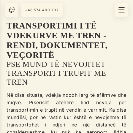
+48 574 400 707
TRANSPORTIMI I TË
VDEKURVE ME TREN -
RENDI, DOKUMENTET,
VEÇORITË
PSE MUND TË NEVOJITET
TRANSPORTI I TRUPIT ME
TREN
Në disa situata, vdekja ndodh larg të afërmve dhe
miqve. Pikërisht atëherë lind nevoja për
transportimin e trupit në vendin e varrimit. Ka disa
mundësi, por në rastin kur është e nevojshme të
transportohet i ndjeri në një distancë të
konsiderueshme, ku nuk ka aeroport, lidhja