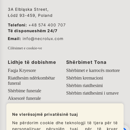
3A Elbląska Street,
Łódź 93-459, Poland
Telefoni:
+48 574 400 707
Të disponueshëm 24/7
Email:
info@necrolux.com
Cilësimet e cookie-ve
Lidhje të dobishme
Shërbimet Tona
Faqja Kryesore
Shërbimet e karrocës mortore
Riatdhesim ndërkombëtar
Shërbim kremacioni
funeral
Shërbim riatdhesimi
Shërbime funerale
Shërbim riatdhesimi i urnave
Aksesorë funerale
Informacione të dobishme
Ne vlerësojmë privatësinë tuaj
Rrjetet tona sociale
Ne përdorim cookie dhe teknologji të tjera për të
personalizuar përvojën tuaj, për të kryer