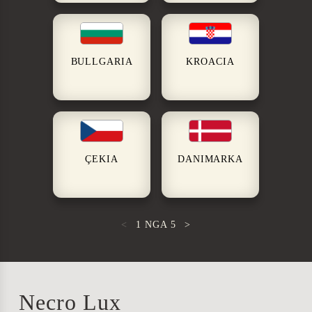
BULLGARIA
KROACIA
ÇEKIA
DANIMARKA
<
1
NGA
5
>
Necro Lux