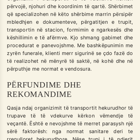
përvojë, njohuri dhe koordinim të qartë. Shërbimet
që specializohen në këto shërbime marrin përsipër
mbledhjen e dokumenteve, përgatitjen e trupit,
transportin në stacion, formimin e ngarkesës dhe
këshillimin e të afërmve. Kjo shmang gabimet dhe
procedurat e panevojshme. Me bashkëpunimin me
zyrën funerale, klienti merr sigurinë se çdo fazë do
të realizohet në mënyrë të saktë, në kohë dhe në
përputhje me normat e vendosura.
PËRFUNDIME DHE
REKOMANDIME
Qasja ndaj organizimit të transportit hekurudhor të
trupave të të vdekurve kërkon vëmendje të
veçantë. Është e nevojshme të merret parasysh një
sërë faktorësh: nga normat sanitare deri te
rregulloret hekurudhore. Nëse trupi i të ndjerit